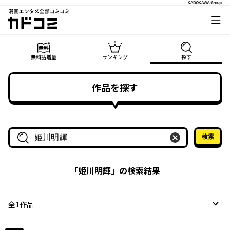
漫画エンタメ全部コミコミ
カドコミ
無料話増量
ランキング
探す
作品を探す
検索
作品名・作家名で探す
「
姫川明輝
」の検索結果
全
1
作品