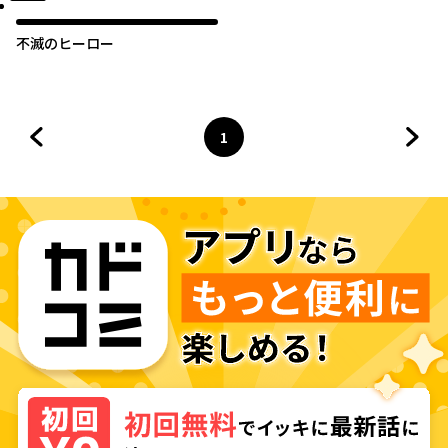
不滅のヒーロー
1
前のページへ
ページ
へ
次の