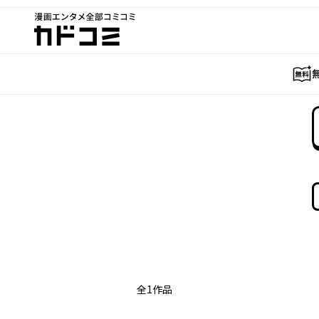
漫画エンタメ全部コミコミ
カドコミ
全
1
作品