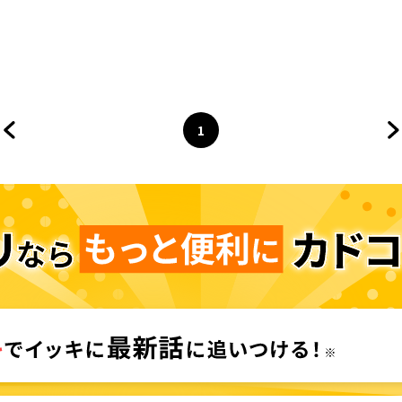
1
前のページへ
ページ
へ