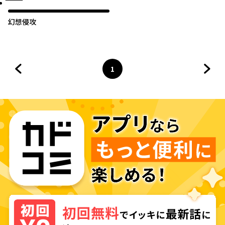
幻想侵攻
1
前のページへ
ページ
へ
次の