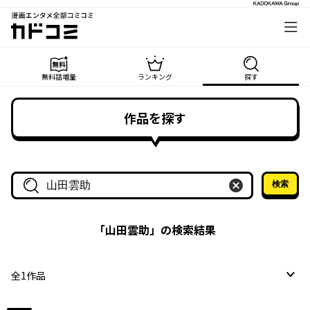
漫画エンタメ全部コミコミ
カドコミ
無料話増量
ランキング
探す
作品を探す
検索
作品名・作家名で探す
「
山田雲助
」の検索結果
全
1
作品