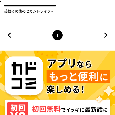
英雄その後のセカンドライフ
しかし子供に料理を振る舞うの
は楽しいかもな
1
前のページへ
ページ
へ
次の