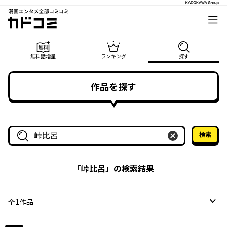
漫画エンタメ全部コミコミ
カドコミ
無料話増量
ランキング
探す
作品を探す
検索
作品名・作家名で探す
「
峠比呂
」の検索結果
全
1
作品