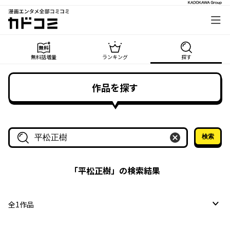
漫画エンタメ全部コミコミ
カドコミ
無料話増量
ランキング
探す
作品を探す
検索
作品名・作家名で探す
「
平松正樹
」の検索結果
全
1
作品