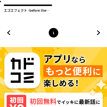
エゴエフェクト -before the
rAIn-
1
前のページへ
ページ
へ
次の