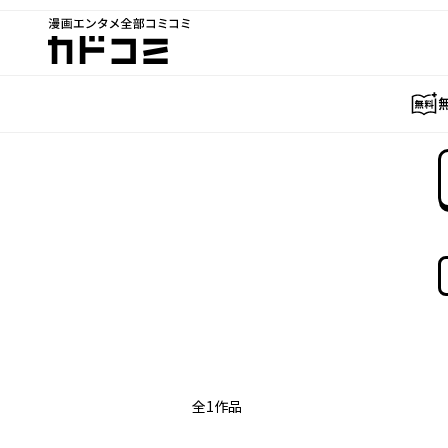
漫画エンタメ全部コミコミ
カドコミ
全
1
作品