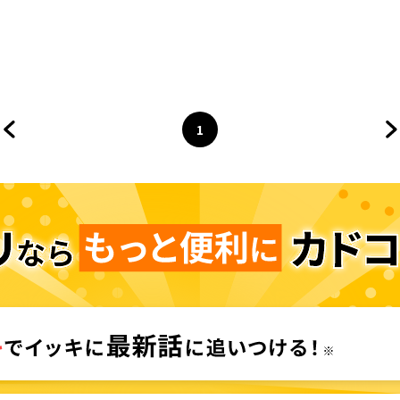
1
前のページへ
ページ
へ