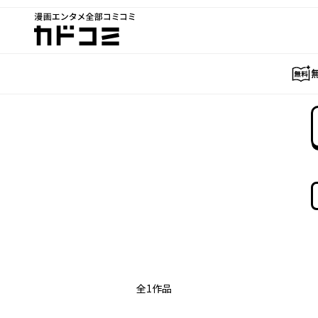
漫画エンタメ全部コミコミ
カドコミ
全
1
作品