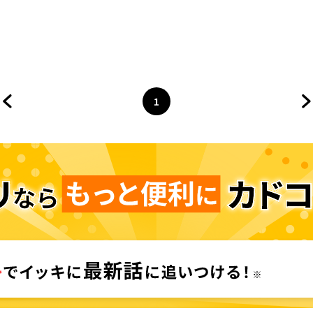
1
前のページへ
ページ
へ