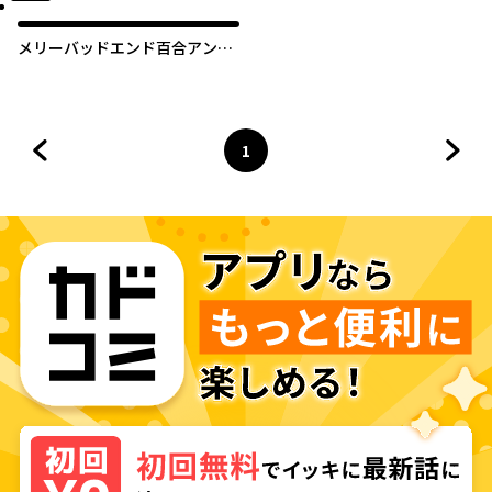
オリジナル
メリーバッドエンド百合アンソ
ロジー
1
前のページへ
ページ
へ
次の