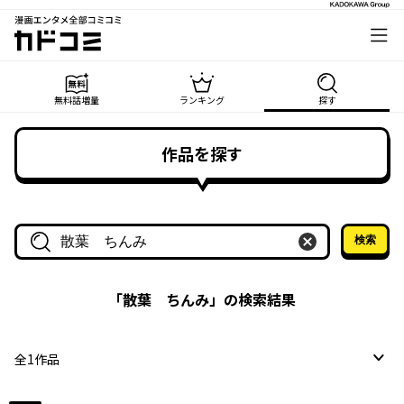
漫画エンタメ全部コミコミ
カドコミ
無料話増量
ランキング
探す
作品を探す
検索
作品名・作家名で探す
「
散葉 ちんみ
」の検索結果
全
1
作品