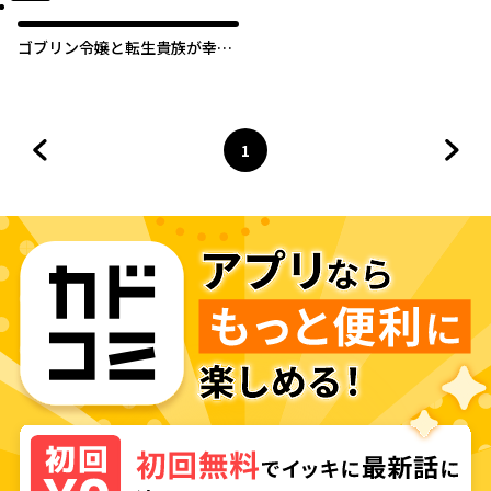
ゴブリン令嬢と転生貴族が幸せ
になるまで
1
前のページへ
ページ
へ
次の