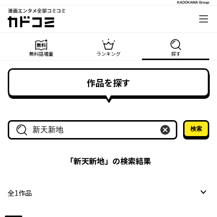
漫画エンタメ全部コミコミ
カドコミ
無料話増量
ランキング
探す
作品を探す
検索
作品名・作家名で探す
「
新天新地
」の検索結果
全
1
作品