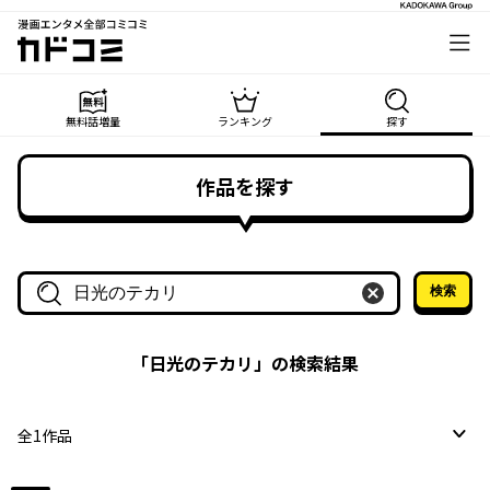
漫画エンタメ全部コミコミ
カドコミ
無料話増量
ランキング
探す
作品を探す
検索
作品名・作家名で探す
「
日光のテカリ
」の検索結果
全
1
作品