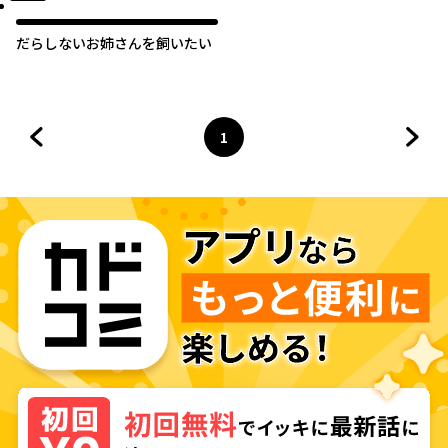
だらしないお姉さんを飼いたい
1
前のページへ
ページ
へ
次の