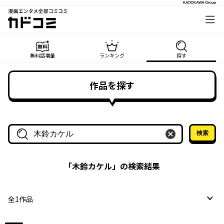
漫画エンタメ全部コミコミ
カドコミ
無料話増量
ランキング
探す
作品を探す
検索
作品名・作家名で探す
「
木鈴カケル
」の検索結果
全
1
作品