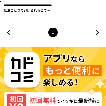
転生ごときで逃げられるとで
も、兄さん？
1
前のページへ
ページ
へ
次の