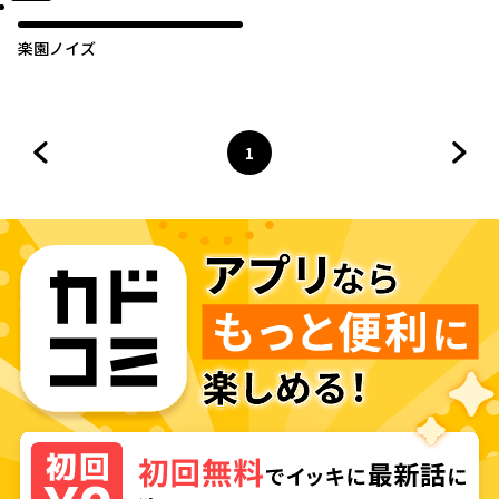
楽園ノイズ
1
前のページへ
ページ
へ
次の