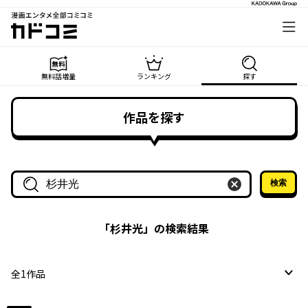
漫画エンタメ全部コミコミ
カドコミ
無料話増量
ランキング
探す
作品を探す
検索
作品名・作家名で探す
「
杉井光
」の検索結果
全
1
作品