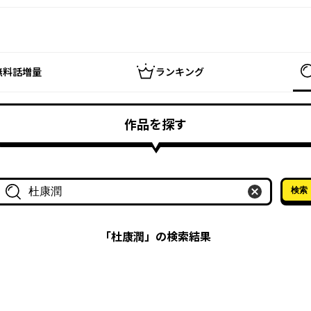
無料話増量
ランキング
作品を探す
検索
作品名・作家名で探す
「
杜康潤
」の検索結果