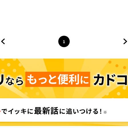
1
前のページへ
ページ
へ