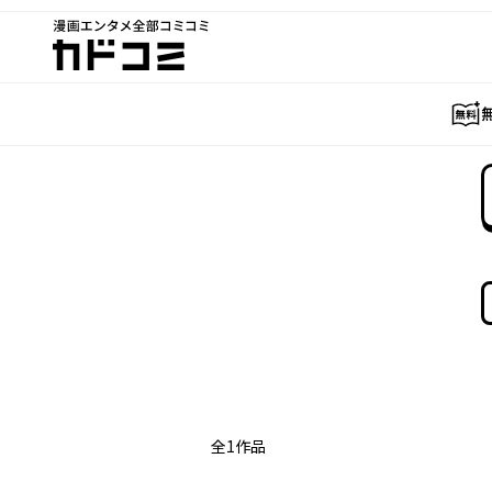
漫画エンタメ全部コミコミ
カドコミ
全
1
作品