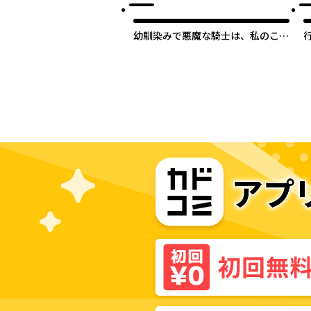
幼馴染みで悪魔な騎士は、私のこと
が大嫌い～New Round～