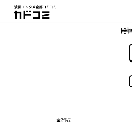
漫画エンタメ全部コミコミ
カドコミ
全
2
作品