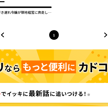
行き遅れ令嬢が領地経営に奔走して
いたら立て直し公に愛されました
1
前のページへ
ページ
へ