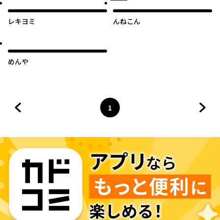
レキヨミ
んねこん
めんや
1
前のページへ
ページ
へ
次の