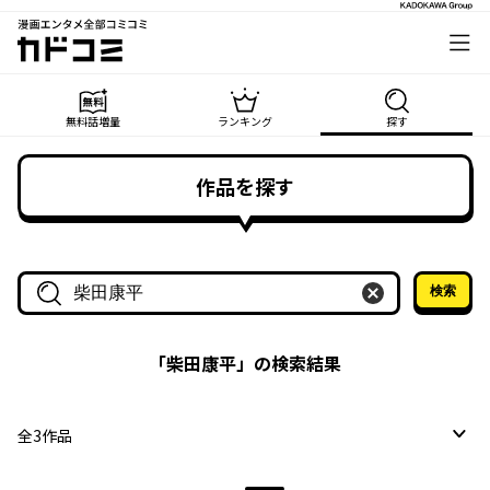
漫画エンタメ全部コミコミ
カドコミ
無料話増量
ランキング
探す
作品を探す
検索
作品名・作家名で探す
「
柴田康平
」の検索結果
全
3
作品