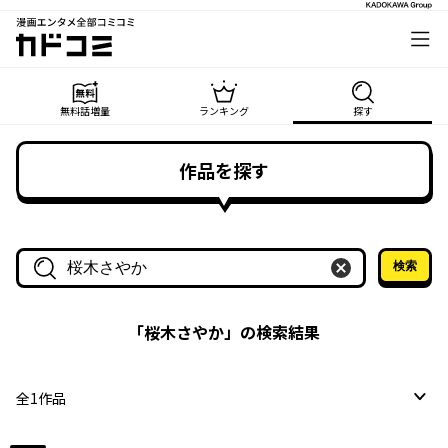
漫画エンタメ全部コミコミ
カドコミ
無料話増量
ランキング
探す
作品を探す
検索
作品名・作家名で探す
「
桜木さやか
」の検索結果
全
1
作品