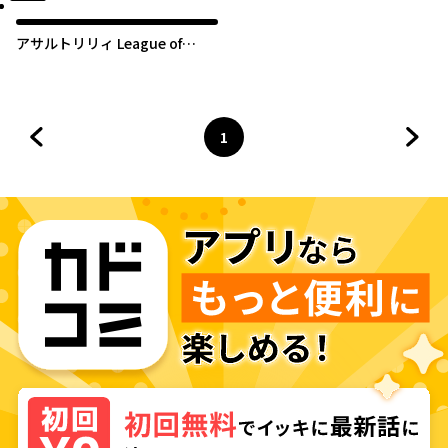
アサルトリリィ League of
Gardens -full bloom-
1
前のページへ
ページ
へ
次の