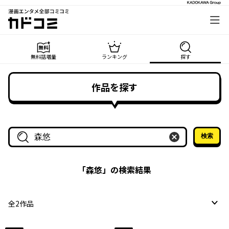
漫画エンタメ全部コミコミ
カドコミ
無料話増量
ランキング
探す
作品を探す
検索
作品名・作家名で探す
「
森悠
」の検索結果
全
2
作品