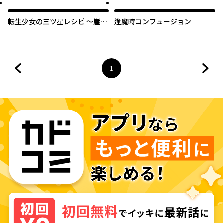
転生少女の三ツ星レシピ ～崖っ
逢魔時コンフュージョン
ぷち食堂の副料理長、はじめま
した～
1
前のページへ
ページ
へ
次の