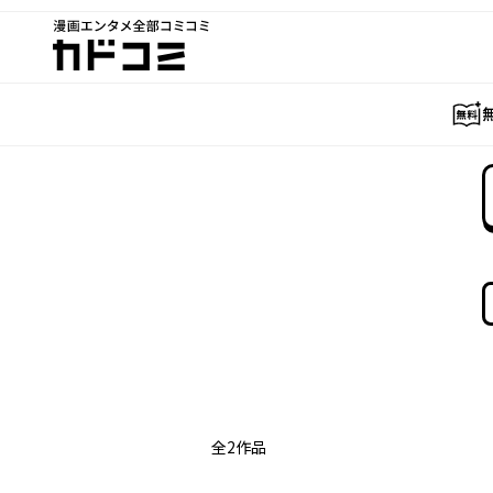
漫画エンタメ全部コミコミ
カドコミ
全
2
作品