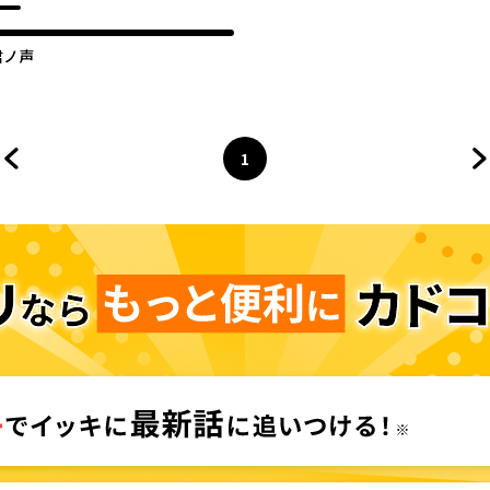
君ノ声
1
前のページへ
ページ
へ