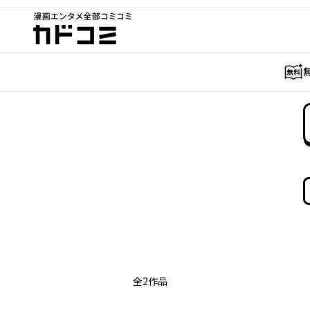
漫画エンタメ全部コミコミ
カドコミ
全
2
作品