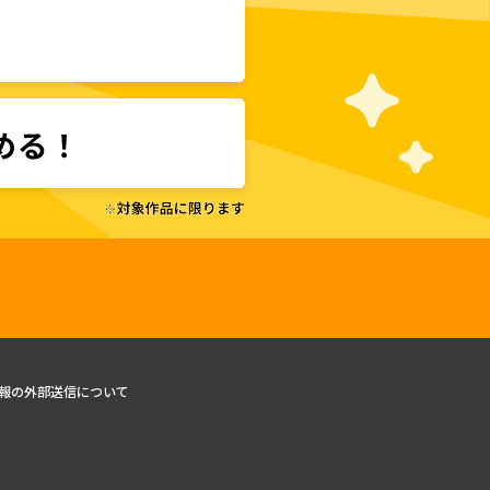
報の外部送信について