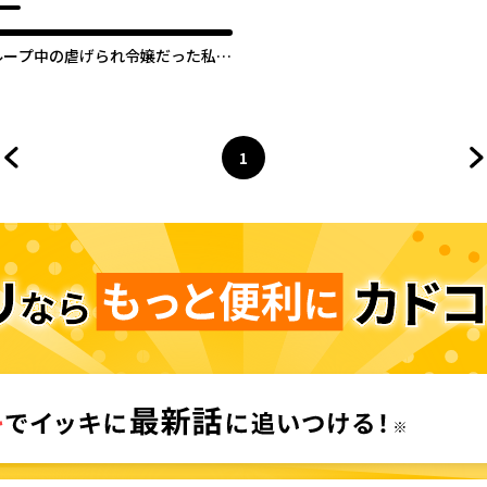
ループ中の虐げられ令嬢だった私、
今世は最強聖女なうえに溺愛モード
みたいです
1
前のページへ
ページ
へ