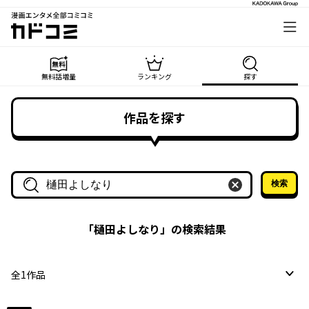
漫画エンタメ全部コミコミ
カドコミ
無料話増量
ランキング
探す
作品を探す
検索
作品名・作家名で探す
「
樋田よしなり
」の検索結果
全
1
作品