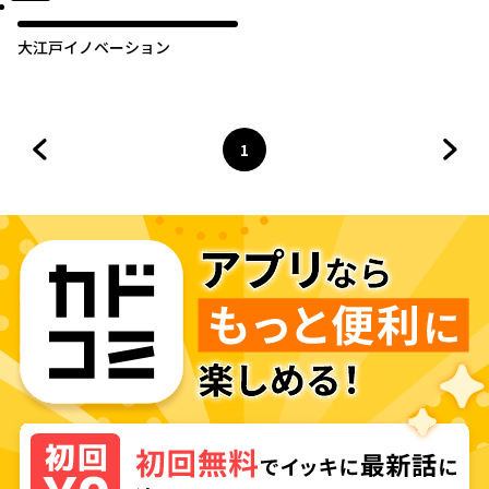
大江戸イノベーション
1
前のページへ
ページ
へ
次の