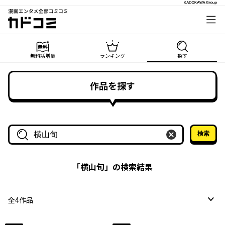
漫画エンタメ全部コミコミ
カドコミ
無料話増量
ランキング
探す
作品を探す
検索
作品名・作家名で探す
「
横山旬
」の検索結果
全
4
作品