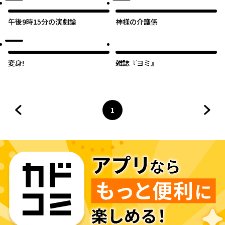
午後9時15分の演劇論
神様の介護係
変身!
雑誌『ヨミ』
1
前のページへ
ページ
へ
次の