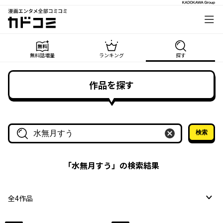
漫画エンタメ全部コミコミ
カドコミ
無料話増量
ランキング
探す
作品を探す
検索
作品名・作家名で探す
「
水無月すう
」の検索結果
全
4
作品