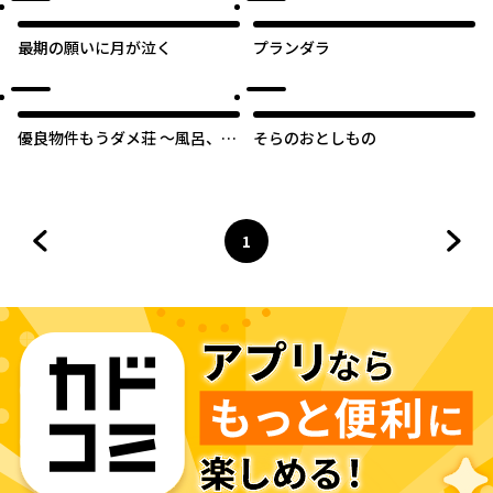
最期の願いに月が泣く
プランダラ
優良物件もうダメ荘 ～風呂、ト
そらのおとしもの
イレと天使は共同です～
1
前のページへ
ページ
へ
次の