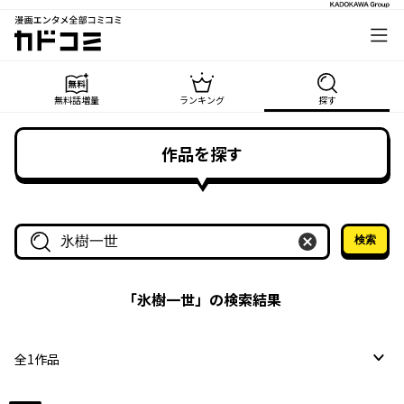
漫画エンタメ全部コミコミ
カドコミ
無料話増量
ランキング
探す
作品を探す
検索
作品名・作家名で探す
「
氷樹一世
」の検索結果
全
1
作品