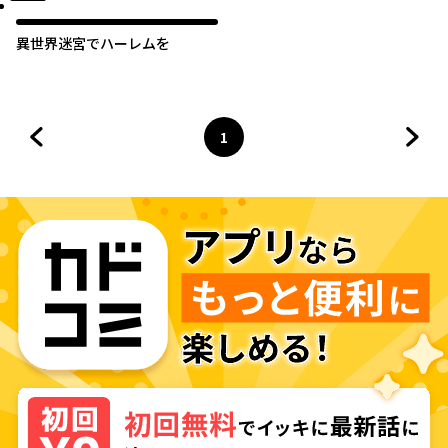
異世界迷宮でハーレムを
1
前のページへ
ページ
へ
次の