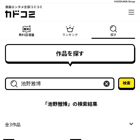
漫画エンタメ全部コミコミ
カドコミ
無料話増量
ランキング
探す
作品を探す
検索
作品名・作家名で探す
「
池野雅博
」の検索結果
全
3
作品