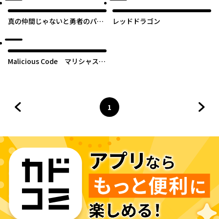
真の仲間じゃないと勇者のパー
レッドドラゴン
ティーを追い出されたので、辺
境でスローライフすることにし
ました
Malicious Code マリシャスコ
ード
1
前のページへ
ページ
へ
次の