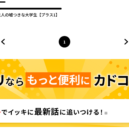
六人の嘘つきな大学生【プラス1】
1
前のページへ
ページ
へ