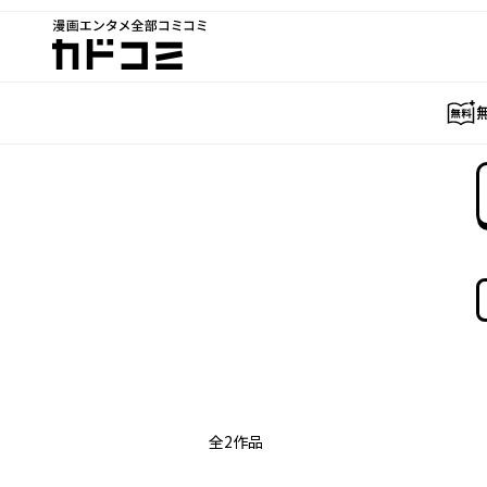
漫画エンタメ全部コミコミ
カドコミ
全
2
作品