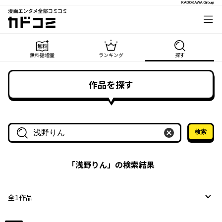
漫画エンタメ全部コミコミ
カドコミ
無料話増量
ランキング
探す
作品を探す
検索
作品名・作家名で探す
「
浅野りん
」の検索結果
全
1
作品