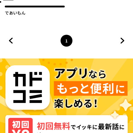
であいもん
1
前のページへ
ページ
へ
次の