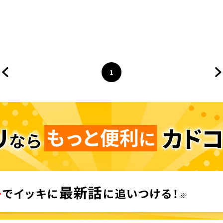
1
前のページへ
ページ
へ