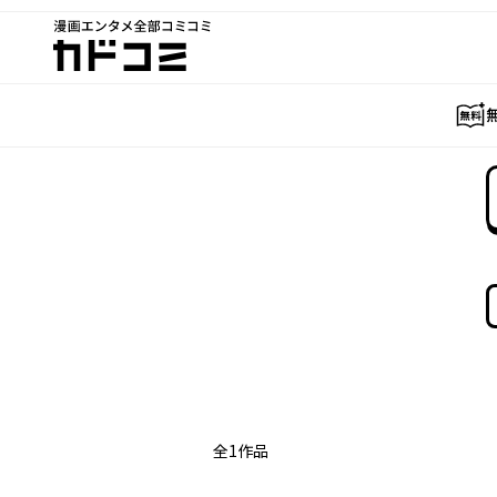
漫画エンタメ全部コミコミ
カドコミ
全
1
作品