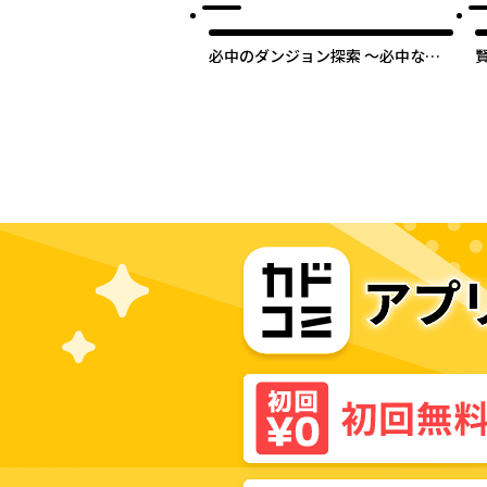
必中のダンジョン探索 ～必中なの
賢
で安全圏からペチペチ矢を射ってレ
ベルアップ～