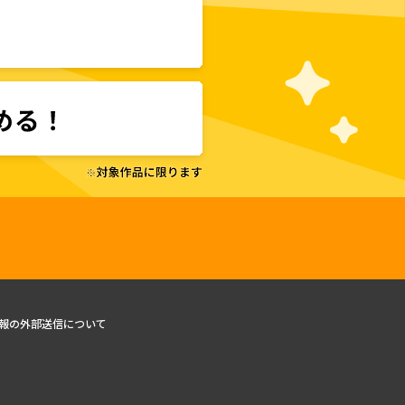
報の外部送信について