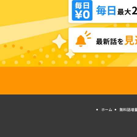
ホーム
無料話増