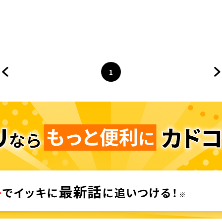
1
前のページへ
ページ
へ