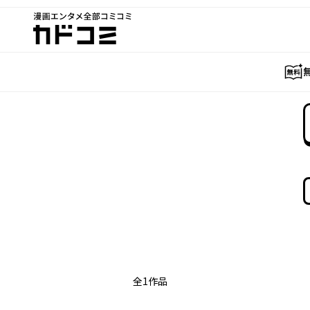
漫画エンタメ全部コミコミ
カドコミ
全
1
作品