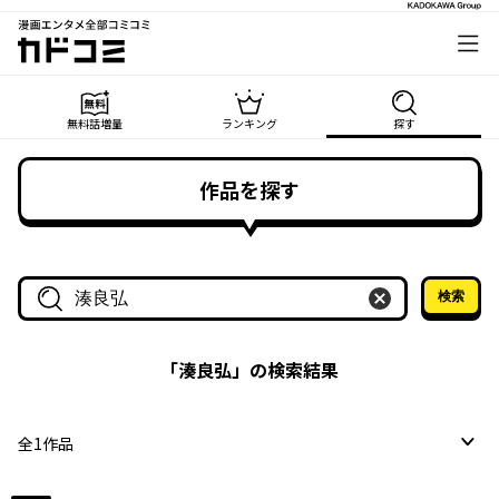
漫画エンタメ全部コミコミ
カドコミ
無料話増量
ランキング
探す
作品を探す
検索
作品名・作家名で探す
「
湊良弘
」の検索結果
全
1
作品