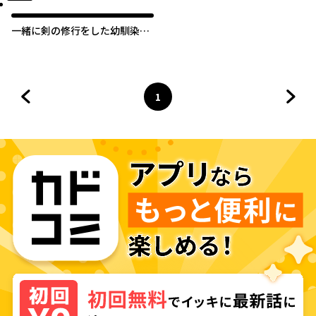
一緒に剣の修行をした幼馴染が
奴隷になっていたので、Sラン
ク冒険者の僕は彼女を買って守
ることにした
1
前のページへ
ページ
へ
次の