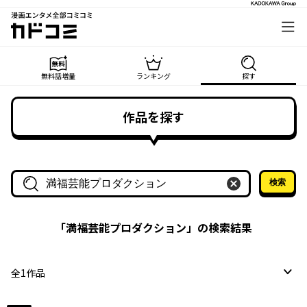
漫画エンタメ全部コミコミ
カドコミ
無料話増量
ランキング
探す
作品を探す
検索
作品名・作家名で探す
「
満福芸能プロダクション
」の検索結果
全
1
作品