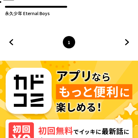
永久少年 Eternal Boys
1
前のページへ
ページ
へ
次の