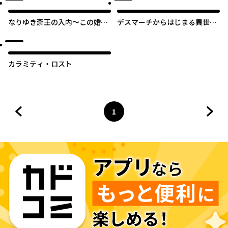
なりゆき斎王の入内～この婚
デスマーチからはじまる異世界
姻、陰謀なりけり～
狂想曲 Ex アリサ王女の異世
界奮闘記
カラミティ・ロスト
1
前のページへ
ページ
へ
次の