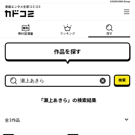
漫画エンタメ全部コミコミ
カドコミ
無料話増量
ランキング
探す
作品を探す
検索
作品名・作家名で探す
「
瀬上あきら
」の検索結果
全
3
作品