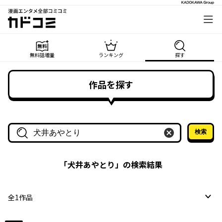
漫画エンタメ全部コミコミ
カドコミ
無料話増量
ランキング
探す
作品を探す
検索
作品名・作家名で探す
「
犬井あやとり
」の検索結果
全
1
作品