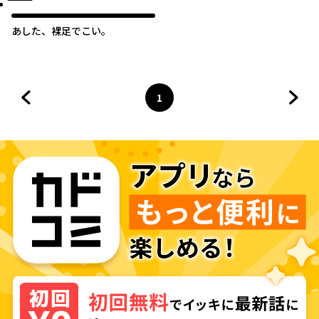
あした、裸足でこい。
1
前のページへ
ページ
へ
次の