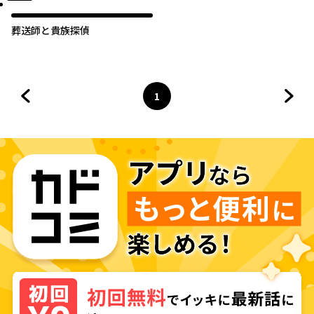
葬送師と貴族探偵
1
前のページへ
ページ
へ
次の