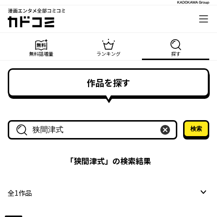
漫画エンタメ全部コミコミ
カドコミ
無料話増量
ランキング
探す
作品を探す
検索
作品名・作家名で探す
「
狭間津式
」の検索結果
全
1
作品