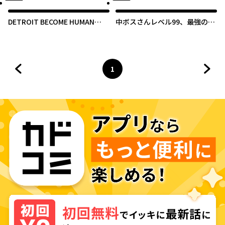
DETROIT BECOME HUMAN
中ボスさんレベル99、最強の部
TOKYO STORIES
下たちとともに二周目突入！
1
前のページへ
ページ
へ
次の