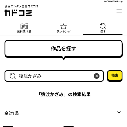
漫画エンタメ全部コミコミ
カドコミ
無料話増量
ランキング
探す
作品を探す
検索
作品名・作家名で探す
「
猿渡かざみ
」の検索結果
全
2
作品