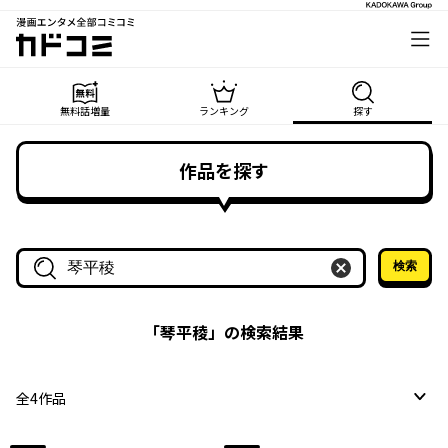
漫画エンタメ全部コミコミ
カドコミ
無料話増量
ランキング
探す
作品を探す
検索
作品名・作家名で探す
「
琴平稜
」の検索結果
全
4
作品