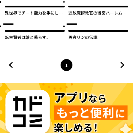
異世界でチート能力を手にした
追放魔術教官の後宮ハーレム生
俺は、現実世界をも無双する
活
ガールズサイド ～華麗なる乙
女たちの冒険は世界を変えた～
転生賢者は娘と暮らす。
勇者リンの伝説
1
前のページへ
ページ
へ
次の