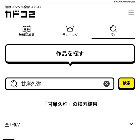
漫画エンタメ全部コミコミ
カドコミ
無料話増量
ランキング
探す
作品を探す
検索
作品名・作家名で探す
「
甘岸久弥
」の検索結果
全
1
作品