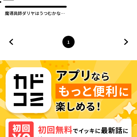
魔導具師ダリヤはうつむかな
い ～今日から自由な職人ライ
フ～
1
前のページへ
ページ
へ
次の