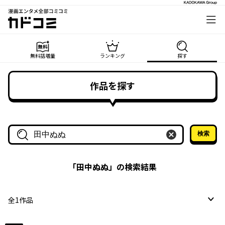
漫画エンタメ全部コミコミ
カドコミ
無料話増量
ランキング
探す
作品を探す
検索
作品名・作家名で探す
「
田中ぬぬ
」の検索結果
全
1
作品