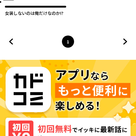
女装しないのは俺だけなのか!?
1
前のページへ
ページ
へ
次の