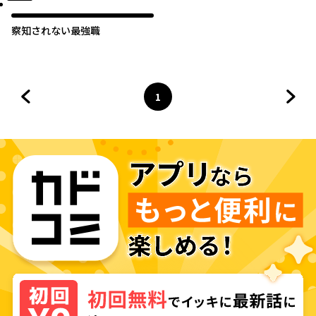
察知されない最強職
1
前のページへ
ページ
へ
次の