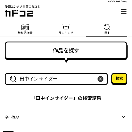
漫画エンタメ全部コミコミ
カドコミ
無料話増量
ランキング
探す
作品を探す
検索
作品名・作家名で探す
「
田中インサイダー
」の検索結果
全
1
作品