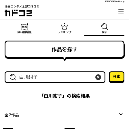
漫画エンタメ全部コミコミ
カドコミ
無料話増量
ランキング
探す
作品を探す
検索
作品名・作家名で探す
「
白川紺子
」の検索結果
全
2
作品