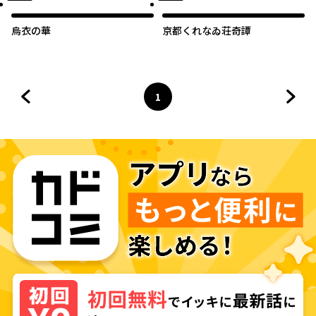
烏衣の華
京都くれなゐ荘奇譚
1
前のページへ
ページ
へ
次の