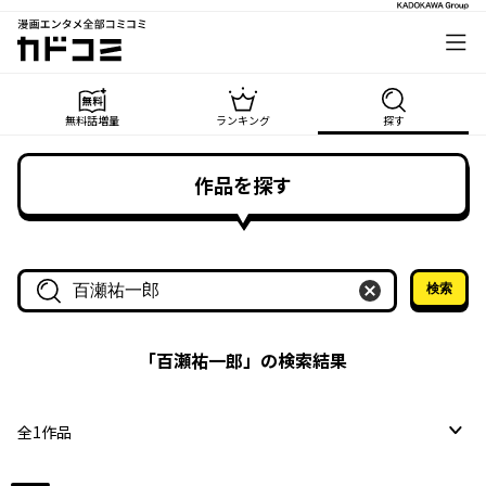
漫画エンタメ全部コミコミ
カドコミ
無料話増量
ランキング
探す
作品を探す
検索
作品名・作家名で探す
「
百瀬祐一郎
」の検索結果
全
1
作品