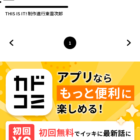
THIS IS IT! 制作進行東雲次郎
1
前のページへ
ページ
へ
次の