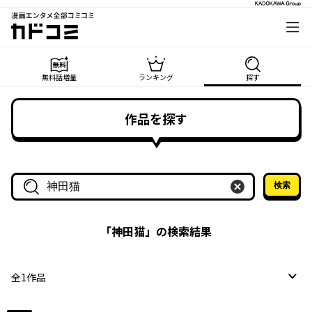
漫画エンタメ全部コミコミ
カドコミ
無料話増量
ランキング
探す
作品を探す
検索
作品名・作家名で探す
「
神田猫
」の検索結果
全
1
作品