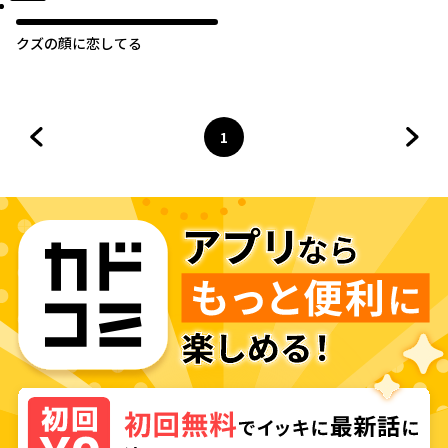
クズの顔に恋してる
1
前のページへ
ページ
へ
次の