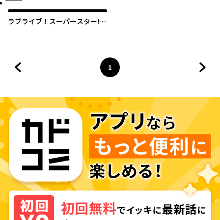
ラブライブ！スーパースター!!
ちぃちゃん部長は有能です！
1
前のページへ
ページ
へ
次の