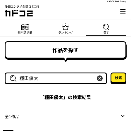
漫画エンタメ全部コミコミ
カドコミ
無料話増量
ランキング
探す
作品を探す
検索
作品名・作家名で探す
「
種田優太
」の検索結果
全
1
作品