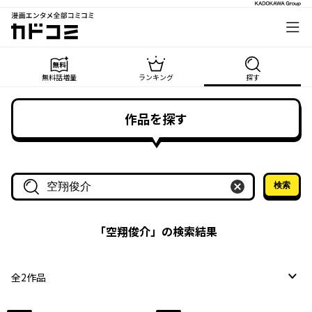
漫画エンタメ全部コミコミ
カドコミ
無料話増量
ランキング
探す
作品を探す
検索
作品名・作家名で探す
「
空翔俊介
」の検索結果
全
2
作品