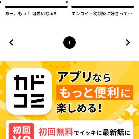
あー、もう！ 可愛いなぁ!!
エンコイ‐幼馴染に好きって言
いたい女の子の話‐
1
前のページへ
ページ
へ
次の