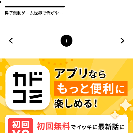
男子禁制ゲーム世界で俺がやる
べき唯一のこと 百合の間に挟
まる男として転生してしまいま
した
1
前のページへ
ページ
へ
次の