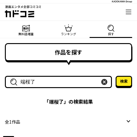
漫画エンタメ全部コミコミ
カドコミ
無料話増量
ランキング
探す
作品を探す
検索
作品名・作家名で探す
「
端桜了
」の検索結果
全
1
作品