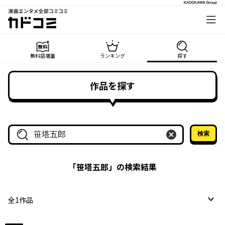
漫画エンタメ全部コミコミ
カドコミ
無料話増量
ランキング
探す
作品を探す
検索
作品名・作家名で探す
「
笹塔五郎
」の検索結果
全
1
作品