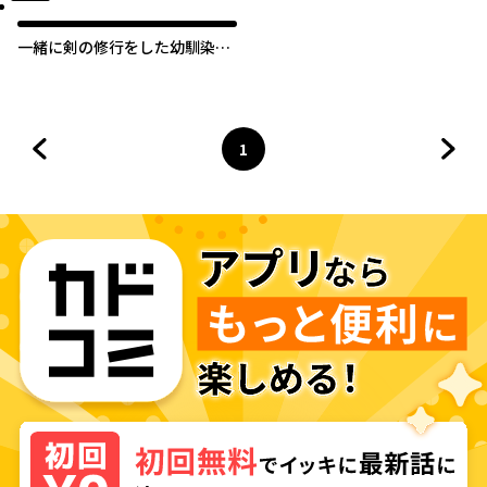
一緒に剣の修行をした幼馴染が
奴隷になっていたので、Sラン
ク冒険者の僕は彼女を買って守
ることにした
1
前のページへ
ページ
へ
次の