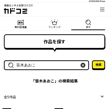
漫画エンタメ全部コミコミ
カドコミ
無料話増量
ランキング
探す
作品を探す
検索
作品名・作家名で探す
「
笹木あおこ
」の検索結果
全
5
作品