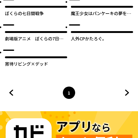
ぼくらの七日間戦争
魔王少女はパンケーキの夢を見
る。
劇場版アニメ ぼくらの7日間
人外CPかたろぐ。
戦争
宵待リビング×デッド
1
前のページへ
ページ
へ
次の