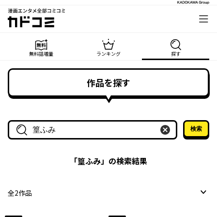
漫画エンタメ全部コミコミ
カドコミ
無料話増量
ランキング
探す
作品を探す
検索
作品名・作家名で探す
「
篁ふみ
」の検索結果
全
2
作品