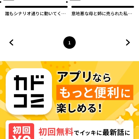
誰もシナリオ通りに動いてくれ
意地悪な母と姉に売られた私。
ないんですけど！
何故か若頭に溺愛されてます
1
前のページへ
ページ
へ
次の