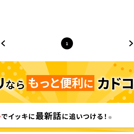
1
前のページへ
ページ
へ