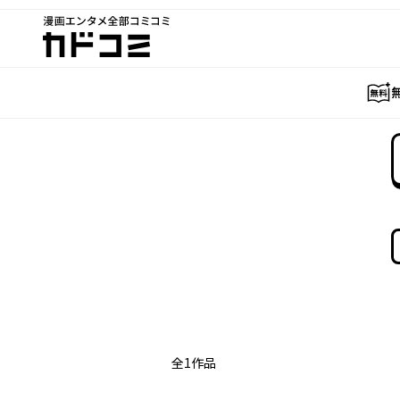
漫画エンタメ全部コミコミ
カドコミ
全
1
作品