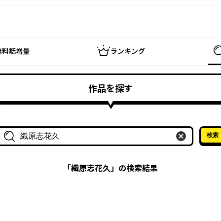
無料話増量
ランキング
作品を探す
検索
作品名・作家名で探す
「
織原志花久
」の検索結果